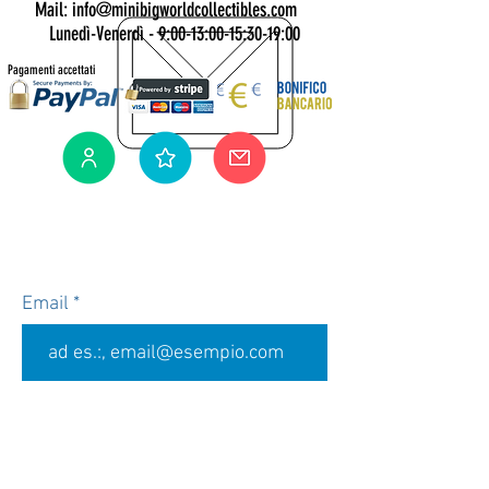
Mail: info@minibigworldcollectibles.com
Lunedì-Venerdì - 9:00-13:00-15:30-19:00
Pagamenti accettati
Iscriviti alla nostra newsletter
Per te il 5% di sconto sul tuo prossimo
ordine idoneo.
Email
Accetto termini e condizioni
Visualizza termini d'uso
Accetto l'informativa sulla Privac
Visualizza Privacy Policy