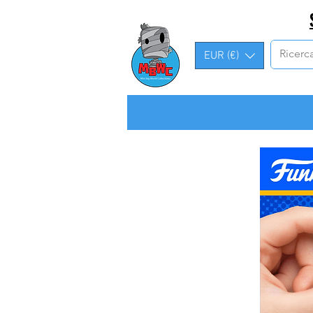
EUR (€)