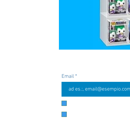
Iscriviti all
Per te il 5% di sconto s
Email
Accetto termini e condizioni
Vi
Accetto l'informativa sulla Priv