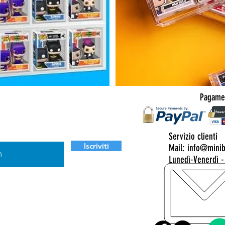
Pagamen
a nostra newsletter
ul tuo prossimo ordine idoneo.
Servizio clienti
Iscriviti
Mail: info@mini
Lunedì-Venerdì -
sualizza termini d'uso
ac
Visualizza Privacy Policy