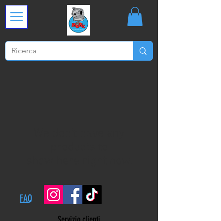
We don’t have any
products to
show here right now.
FAQ
Servizio clienti